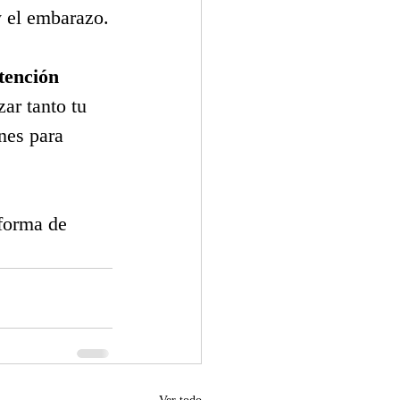
y el embarazo.
tención 
ar tanto tu 
nes para 
 forma de 