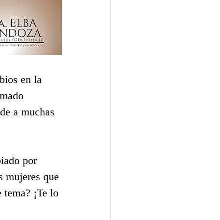
ios en la 
amado 
nde a muchas 
iado por 
s mujeres que 
 tema? ¡Te lo 