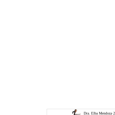
Hospital Ángeles Pedregal:
(55) 4453 4943
Dra. Elba Mendoza
2