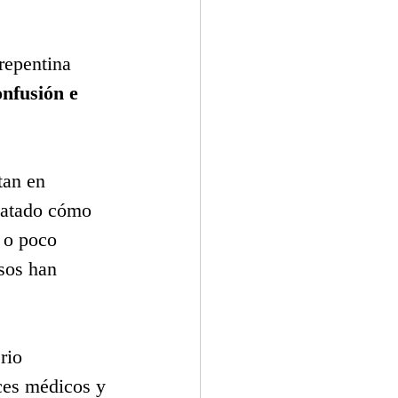
repentina 
nfusión e 
tan en 
latado cómo 
 o poco 
sos han 
rio 
ces médicos y 