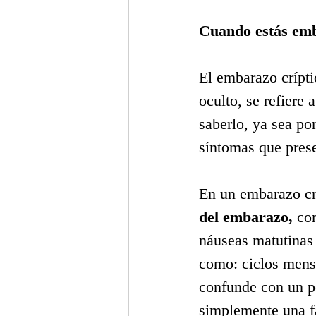
Cuando estás emb
El embarazo crípt
oculto, se refiere
saberlo, ya sea por
síntomas que pres
En un embarazo crí
del embarazo,
 co
náuseas matutinas 
como: ciclos menst
confunde con un pe
simplemente una fa