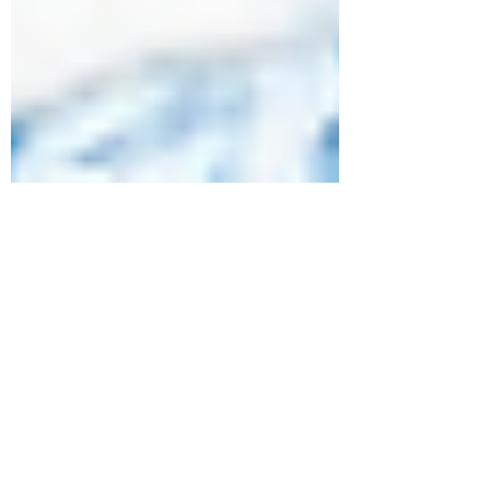
24 ago 2021
2 min de lectura
Razones por las que se
retrasa la regla
El hecho de notar un retraso en la menstruación
no siempre es signo de un embarazo. En este