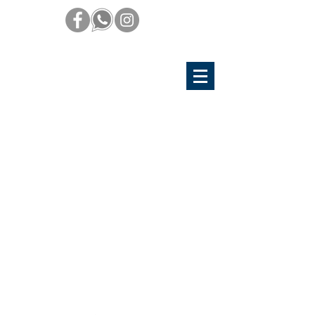
Hospital Ángeles Pedregal:
(55) 4453 4943
IHospital San Angel Inn (Cd. Satélite,
Edomex):
(55) 4453 4943