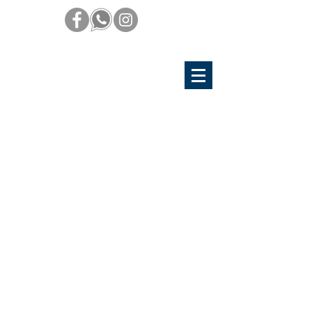
Hospital Ángeles Pedregal:
(55) 4453 4943
IHospital San Angel Inn (Cd. Satélite,
Edomex):
(55) 4453 4943